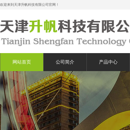
欢迎来到天津升帆科技有限公司官网！
网站首页
公司简介
产品中心