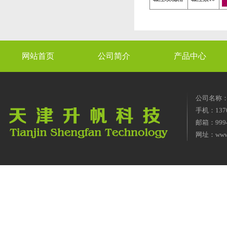
网站首页
公司简介
产品中心
公司名称
手机：1370
邮箱：9994
网址：
www