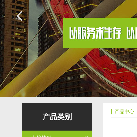
产品中心
产品类别