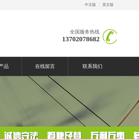
中文版
英文版
全国服务热线
13702078682
产品
在线留言
联系我们