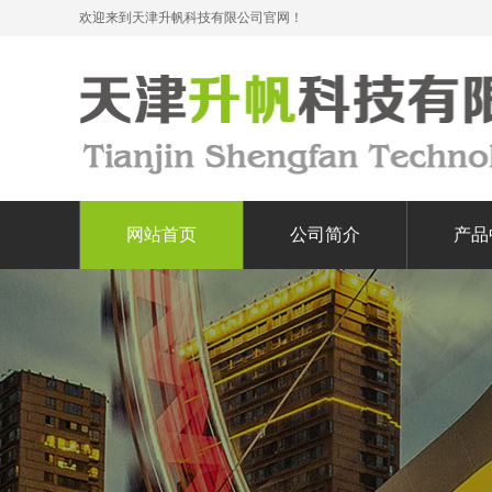
欢迎来到天津升帆科技有限公司官网！
网站首页
公司简介
产品