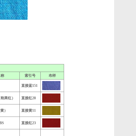
名称
索引号
布样
直接蓝151
（刚果红）
直接红28
阳黄）
直接黄11
BS
直接红23