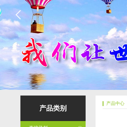
产品中心
产品类别