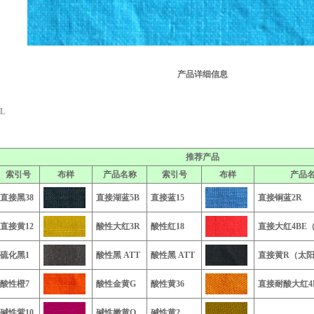
产品详细信息
L
推荐产品
索引号
布样
产品名称
索引号
布样
产品
直接黑38
直接湖蓝5B
直接蓝15
直接铜蓝2R
直接黄12
酸性大红3R
酸性红18
直接大红4BE
硫化黑1
酸性黑 ATT
酸性黑 ATT
直接黄R（太
酸性橙7
酸性金黄G
酸性黄36
直接耐酸大红4
碱性紫10
碱性嫩黄O
碱性黄2