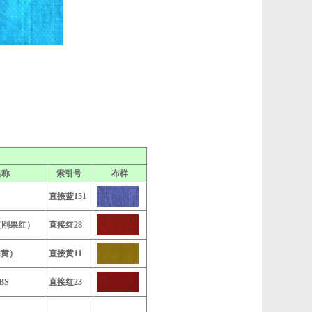
名称
索引号
布样
直接蓝151
（刚果红）
直接红28
阳黄）
直接黄11
BS
直接红23