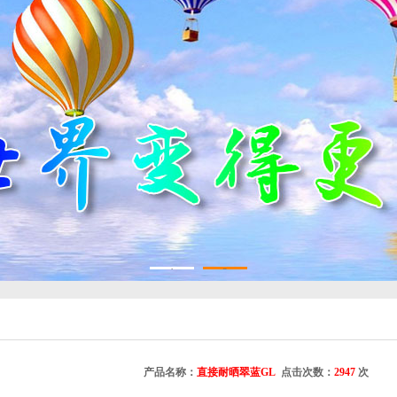
1
2
产品名称：
直接耐晒翠蓝GL
点击次数：
2947
次