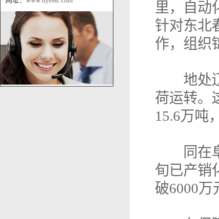
网址：
www.dyessf.com
里，自动
针对东北
作，组织
地处辽宁
荷运转。
15.6万
同在阜新
旬已产销
破6000