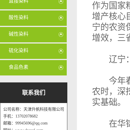
直接染料
作为国家
增产核心
酸性染料
宁的农资
碱性染料
增效，三
硫化染料
辽宁：
食品色素
今年春耕
农时，深
联系我们
实基础。
公司名称：天津升帆科技有限公司
手机：13702078682
在华锦集
邮箱：99945696@qq.com