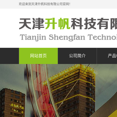
欢迎来到天津升帆科技有限公司官网！
网站首页
公司简介
产品