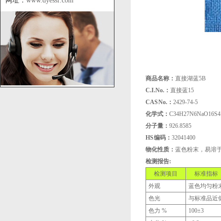
网址：
www.dyessf.com
商品名称：
直接湖蓝5B
C.I.No.：
直接蓝15
CAS No.：
2429-74-5
化学式：
C34H27N6NaO16S4
分子量：
926.8585
HS 编码：
32041400
物化性质：
蓝色粉末，易溶于
检测报告:
检测项目
标准指标
外观
蓝色均匀粉
色光
与标准品近
色力 %
100±3