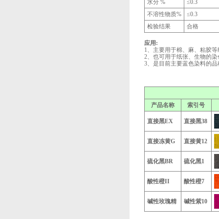
水分 %
≤0.3
不溶性物质%
≤0.3
检验结果
合格
应用:
1、主要用于棉、麻、粘胶等
2、也可用于纸张、生物的染
3、是目前主要蓝色染料的
产品名称
索引号
直接黑EX
直接黑38
直接冻黄G
直接黄12
硫化黑BR
硫化黑1
酸性橙II
酸性橙7
碱性玫瑰精
碱性紫10