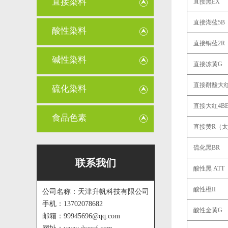
直接染料
直接黑EX
直接湖蓝5B
酸性染料
直接铜蓝2R
碱性染料
直接冻黄G
直接耐酸大红
硫化染料
直接大红4B
食品色素
直接黄R（
硫化黑BR
联系我们
酸性黑 ATT
酸性橙II
公司名称：天津升帆科技有限公司
手机：13702078682
酸性金黄G
邮箱：99945696@qq.com