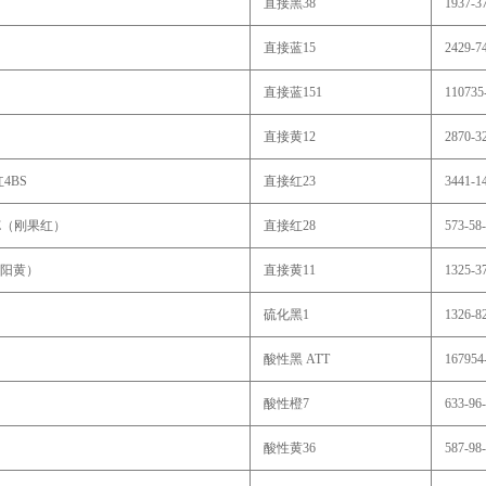
直接黑38
1937-3
直接蓝15
2429-7
直接蓝151
110735
直接黄12
2870-3
4BS
直接红23
3441-1
E（刚果红）
直接红28
573-58
太阳黄）
直接黄11
1325-3
硫化黑1
1326-8
酸性黑 ATT
167954
酸性橙7
633-96
酸性黄36
587-98