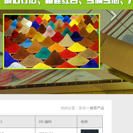
您的位置：
首页
>>推荐产品
O.
HS 编码
色样