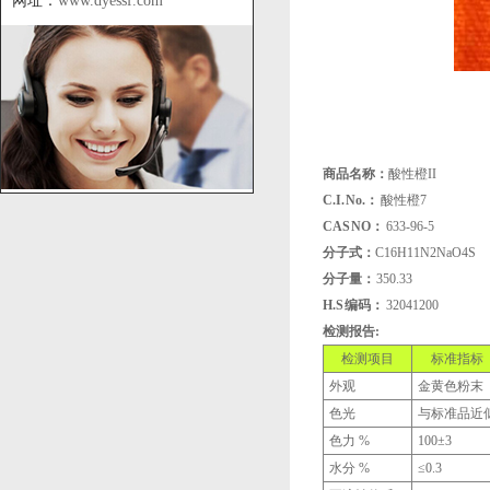
网址：
www.dyessf.com
商品名称：
酸性橙II
C.I. No.：
酸性橙7
CAS NO：
633-96-5
分子式：
C16H11N2NaO4S
分子量：
350.33
H.S 编码：
32041200
检测报告:
检测项目
标准指标
外观
金黄色粉末
色光
与标准品近
色力 %
100±3
水分 %
≤0.3