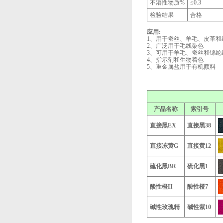
不溶性物质%
≤0.3
检验结果
合格
应用:
1、用于蚕丝、羊毛、皮革和
2、广泛用于毛线染色
3、可用于羊毛、蚕丝和锦纶
4、指示剂和生物着色
5、重金属盐用于有机颜料
产品名称
索引号
直接黑EX
直接黑38
直接冻黄G
直接黄12
硫化黑BR
硫化黑1
酸性橙II
酸性橙7
碱性玫瑰精
碱性紫10