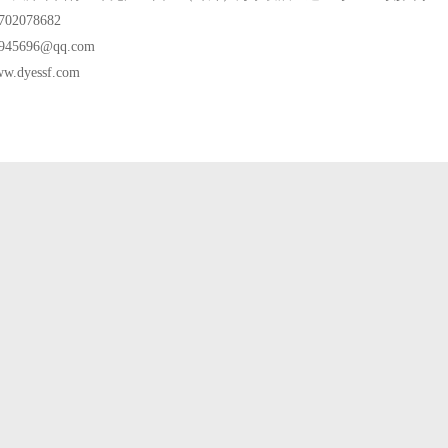
702078682
945696@qq.com
w.dyessf.com