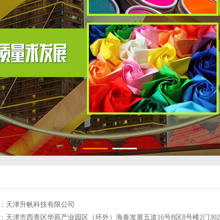
1
2
：
天津升帆科技有限公司
：
天津市西青区华苑产业园区（环外）海泰发展五道16号B区8号楼2门302