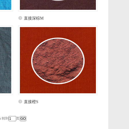
直接深棕M
直接橙S
条 转到
页