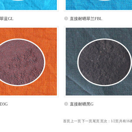
翠蓝GL
直接耐晒翠兰FBL
D3G
直接耐晒黑G
首页 上一页
下一页
尾页
页次：1/2页 共有16