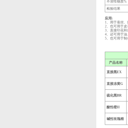
不溶性物质%
检验结果
应用:
1、用于蚕丝
2、也可用于
3、直接印花和
4、还可用于
5、也可用于
产品名称
直接黑EX
直接冻黄G
硫化黑BR
酸性橙II
碱性玫瑰精