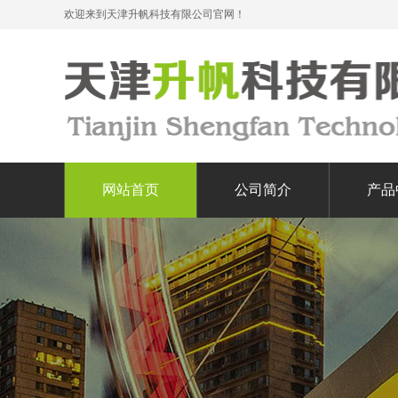
欢迎来到天津升帆科技有限公司官网！
网站首页
公司简介
产品