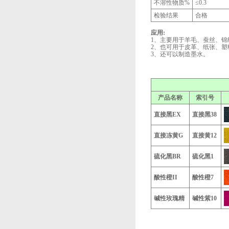
不溶性物质%
≤0.3
检验结果
合格
应用:
1、主要用于羊毛、蚕丝、锦
2、也可用于皮革、纸张、
3、还可以制造墨水。
产品名称
索引号
直接黑EX
直接黑38
直接冻黄G
直接黄12
硫化黑BR
硫化黑1
酸性橙II
酸性橙7
碱性玫瑰精
碱性紫10