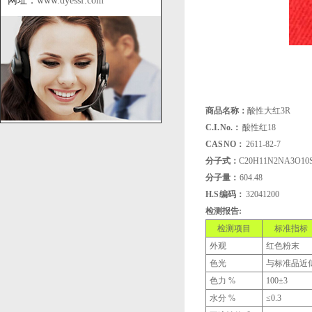
网址：
www.dyessf.com
商品名称：
酸性大红3R
C.I. No.：
酸性红18
CAS NO：
2611-82-7
分子式：
C20H11N2NA3O10
分子量：
604.48
H.S 编码：
32041200
检测报告:
检测项目
标准指标
外观
红色粉末
色光
与标准品近
色力 %
100±3
水分 %
≤0.3