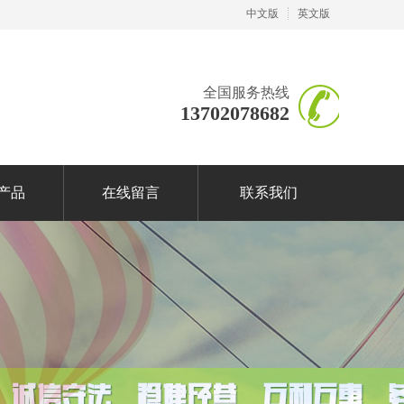
中文版
英文版
全国服务热线
13702078682
产品
在线留言
联系我们