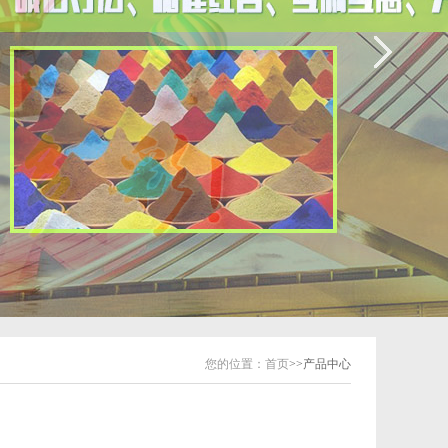
您的位置：
首页
>>产品中心