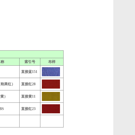
名称
索引号
布样
直接蓝151
（刚果红）
直接红28
阳黄）
直接黄11
BS
直接红23