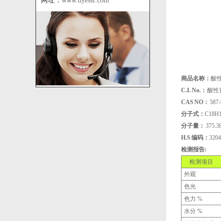
网址：
www.dyessf.com
商品名称：
酸
C.I. No.：
酸性
CAS NO：
587-
分子式：
C18H
分子量：
375.3
H.S 编码：
3204
检测报告:
检测项目
外观
色光
色力 %
水分 %