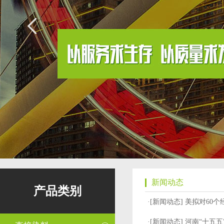
新闻动态
产品类别
·[
新闻动态
]
美拟对60
·[
新闻动态
]
河南“十五五