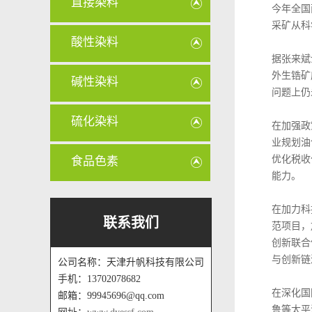
直接染料
今年全国
采矿从科
酸性染料
据张来斌
外生锆矿
碱性染料
问题上仍
硫化染料
在加强政
业规划油
优化税收
食品色素
能力。
在加力科
联系我们
范项目，
创新联合
与创新链
公司名称：天津升帆科技有限公司
手机：13702078682
在深化国
邮箱：99945696@qq.com
鲁等太平