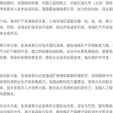
两会期间，全国政协常委、中国工程院院士、中国石油大学（北京）原校
学探索进入技术验证阶段，我国需加强政策引导、加力科技创新、深化国
介绍，海洋矿产资源极其丰富，公海深海区域富含镍、钴、锰、铜、稀土等
床。然而，深海采矿技术尚不成熟、综合开发成本仍高，深海矿产开发规章
未达成共识。
策引导方面，张来斌表示应加大国内滨海、国际海底矿产资源勘查力度，
气与矿产勘探开发；建立跨部委协调机制，出台中长期发展规划，统筹地
优惠、财政补贴等政策支持，降低企业投资运营成本；强化保护中开发，
技创新方面，张来斌表示应加强成矿规律和富集机理研究，加快勘探与作
加快形成商业化开发装备能力；加强战略科技力量建设，发挥企业创新主
体，加大多层次人才培养力度，整合各方资源形成科研合力；加强人工智
深度融合。
际合作方面，张来斌表示应发挥央企国际化优势，深化与巴西、智利等南
洋岛国的合作，通过直接联合投资、服务换矿产等模式获取海外优质资源；