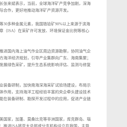
长张来斌表示，当前，全球海洋矿产竞争加剧，深海
际合作，更好地推动海洋矿产资源开发。
30多种金属元素，我国锆铪矿90%以上来源于滨海
（ISA）在采矿许可发放、环境保证金比例等核心
推进国内海上油气作业区周边资源勘察，协同油气企
方海洋经济规划，引导产业集群向广东、海南集聚；
发展绿色采矿，提升生态系统影响评估、监测与修复
业装备研制，加快南海深海采矿试验场建设，布局示
体作用，支持海洋工程经验丰富的央企牵头建设技术
能在装备研制、勘探开发过程中的应用，促进产业链
美国家，加蓬、莫桑比克等非洲国家，库克群岛、瑙
推进ISA将亚太总部或分支机构设立在我国，主导